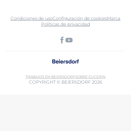
Condiciones de uso
Configuración de cookies
Marca
Políticas de privacidad
TRABAJOS EN BEIERSDORF
SOBRE EUCERIN
COPYRIGHT © BEIERSDORF 2026
Al utilizar esta función, acepta que los datos también se pueden
transferir a terceros países fuera del Espacio Económico Europeo sin
un nivel adecuado de protección de datos (especialmente EE. UU.).
Es posible que las autoridades accedan a los datos. Puede retirar su