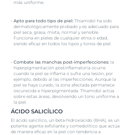
más uniforme.
el 95% de los usuarios4.
1 Zouboulis, C. C., Hautarzt. 2014; 65(8):733-750.
Apto para todo tipo de piel:
Thiamidol ha sido
2 Abad-Casintahan, F. y otros, "Frecuencia y
dermatológicamente probado y es adecuado para
características de la hiperpigmentación post-
piel seca, grasa, mixta, normal y sensible.
inflamatoria relacionada con el acné". J Dermatol. 2016;
Funciona en pieles de cualquier etnia o edad,
43:826-828.
siendo eficaz en todos los tipos y tonos de piel.
3 Kaufman et al., Am J Clin Dermatol. 2018; 19:489-503,
Perkins et al., JEADV. 2011; 25(9):1054-1060.
Combate las manchas post-imperfecciones:
la
4 Estudio en uso del producto con 100 voluntarios, 8
hiperpigmentación postinflamatoria ocurre
semanas de uso regular dos veces al día de
cuando la piel se inflama o sufre una lesión, por
DERMOPURE OIL CONTROL Serum Triple Efecto
ejemplo, debido al las imperfecciones. Aunque la
combinado con DERMOPURE OIL CONTROL Fluido
piel se haya curado, la zona afectada permanece
Protector.
oscurecida e hiperpigmentada. Thiamidol actúa
sobre estas áreas, devolviendo un tono uniforme a
la piel.
ÁCIDO SALICÍLICO
El ácido salicílico, un beta-hidroxiácido (BHA), es un
potente agente exfoliante y comedolítico que actúa
de manera eficaz en la piel con tendencia a