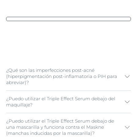
¿Qué son las imperfecciones post-acné
(hiperpigmentación post-inflamatoria o PIH para
abreviar)?
¿Puedo utilizar el Triple Effect Serum debajo del
La HIP es un tipo de hiperpigmentación de la piel que
maquillaje?
se desencadena principalmente por la forma en que la
piel se regenera tras la inflamación. Puede afectar a la
cara y al cuerpo, especialmente a las zonas expuestas
¿Puedo utilizar el Triple Effect Serum debajo de
Sí, puedes usarlo debajo del maquillaje.
a los rayos UV, y aparece como manchas planas de
una mascarilla y funciona contra el Maskne
hipercoloración. Éstas varían en color de rosa a rojo,
(manchas inducidas por la mascarilla)?
marrón o negro, dependiendo del tono de la piel y de