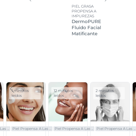
PIEL GRASA
PROPENSA A
IMPUREZAS
DermoPURE
Fluido Facial
Matificante
1 minutos
12 minutos
2 minutos
leídos
leídos
leídos
as ...
Piel Propensa A Las ...
Piel Propensa A Las ...
Piel Propensa A Las ...