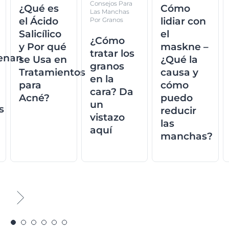
Consejos Para
¿Qué es
Cómo
Las Manchas
el Ácido
lidiar con
Por Granos
Salicílico
el
¿Cómo
y Por qué
maskne –
tratar los
enan
se Usa en
¿Qué la
granos
Tratamientos
causa y
en la
para
cómo
cara? Da
Acné?
puedo
un
s
reducir
vistazo
las
aquí
manchas?