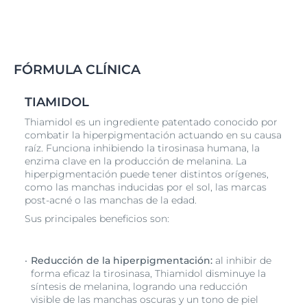
DERMOPURE OIL CONTROL Serum Triple Effect con
Thiamidol patentado le permite vencer por fin las
imperfecciones y las manchas post-acné con 3
beneficios clave:
FÓRMULA CLÍNICA
Anti-manchas: El Thiamidol patentado actúa en la
raíz de la hiperpigmentación para reducir las
TIAMIDOL
manchas persistentes post-acné y prevenir su
aparición.
Thiamidol es un ingrediente patentado conocido por
combatir la hiperpigmentación actuando en su causa
Anti-imperfecciones: El Ácido Salicílico reduce
raíz. Funciona inhibiendo la tirosinasa humana, la
eficazmente las imperfecciones y el
Licochalcona
enzima clave en la producción de melanina. La
A
ayuda a prevenir la aparición de nuevas.
hiperpigmentación puede tener distintos orígenes,
Anti-brillos: La Tecnología Reguladora del Sebo
como las manchas inducidas por el sol, las marcas
post-acné o las manchas de la edad.
proporciona un acabado seco y mate de larga
duración.
Sus principales beneficios son:
De hecho, los participantes en nuestros estudios
informan de que los productos no sólo mejoraron sus
Reducción de la hiperpigmentación:
al inhibir de
vidas y les proporcionaron alivio, sino que también
forma eficaz la tirosinasa, Thiamidol disminuye la
tienen la mayor eficacia contra las manchas post-acné
síntesis de melanina, logrando una reducción
de todos los productos que han probado. "La
visible de las manchas oscuras y un tono de piel
combinación vence a las manchas post-acné", afirman