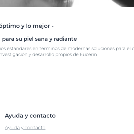
Hiperpigmentación
pH5
bre Anti-Pigment
Protección Solar
UreaRepair
óptimo y lo mejor -
Más información
 para su piel sana y radiante
ios estándares en términos de modernas soluciones para el c
investigación y desarrollo propios de Eucerin
Ayuda y contacto
Ayuda y contacto