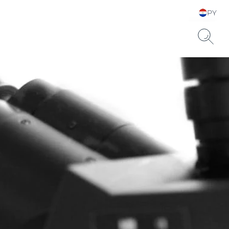
PY
Elija su idioma y país