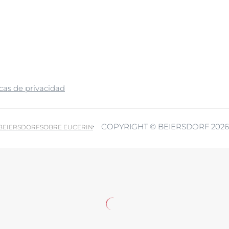
icas de privacidad
COPYRIGHT © BEIERSDORF 2026
 BEIERSDORF
SOBRE EUCERIN
ferir a terceros países fuera del Espacio Económico Europeo sin un nivel ade
Política de pr
 en cualquier momento con efecto futuro. Más información: