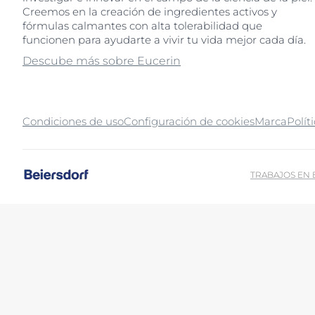
Creemos en la creación de ingredientes activos y
fórmulas calmantes con alta tolerabilidad que
funcionen para ayudarte a vivir tu vida mejor cada día.
Descube más sobre Eucerin
Condiciones de uso
Configuración de cookies
Marca
Polít
TRABAJOS EN
Al utilizar esta función, acepta que los datos también se pueden trans
las autoridades accedan a los datos. Puede retirar su consentimiento