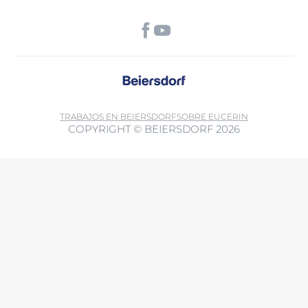
TRABAJOS EN BEIERSDORF
SOBRE EUCERIN
COPYRIGHT © BEIERSDORF 2026
Al utilizar esta función, acepta que los datos también se pueden
transferir a terceros países fuera del Espacio Económico Europeo sin
un nivel adecuado de protección de datos (especialmente EE. UU.).
Es posible que las autoridades accedan a los datos. Puede retirar su
consentimiento en cualquier momento con efecto futuro. Más
Política de privacidad.
información: