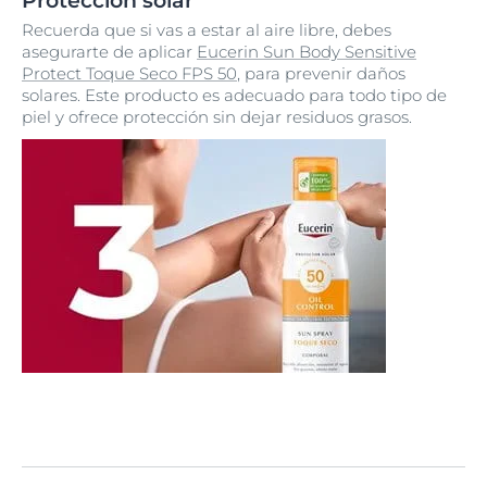
Protección solar
Recuerda que si vas a estar al aire libre, debes
asegurarte de aplicar
Eucerin Sun Body Sensitive
Protect Toque Seco FPS 50
, para prevenir daños
solares. Este producto es adecuado para todo tipo de
piel y ofrece protección sin dejar residuos grasos.