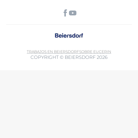
TRABAJOS EN BEIERSDORF
SOBRE EUCERIN
COPYRIGHT © BEIERSDORF 2026
Al utilizar esta función, acepta que los datos también se pueden
transferir a terceros países fuera del Espacio Económico Europeo sin
un nivel adecuado de protección de datos (especialmente EE. UU.).
Es posible que las autoridades accedan a los datos. Puede retirar su
consentimiento en cualquier momento con efecto futuro. Más
Política de privacidad.
información: