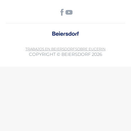
TRABAJOS EN BEIERSDORF
SOBRE EUCERIN
COPYRIGHT © BEIERSDORF 2026
Al utilizar esta función, acepta que los datos también se pueden
transferir a terceros países fuera del Espacio Económico Europeo sin
un nivel adecuado de protección de datos (especialmente EE. UU.).
Es posible que las autoridades accedan a los datos. Puede retirar su
consentimiento en cualquier momento con efecto futuro. Más
Política de privacidad.
información: