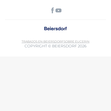
TRABAJOS EN BEIERSDORF
SOBRE EUCERIN
COPYRIGHT © BEIERSDORF 2026
Al utilizar esta función, acepta que los datos también se pueden
transferir a terceros países fuera del Espacio Económico Europeo sin
un nivel adecuado de protección de datos (especialmente EE. UU.).
Es posible que las autoridades accedan a los datos. Puede retirar su
consentimiento en cualquier momento con efecto futuro. Más
Política de privacidad.
información: