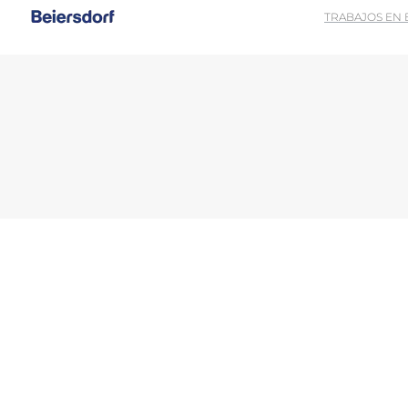
TRABAJOS EN
Descu
Al utilizar esta función, acepta que los datos también se pueden trans
las autoridades accedan a los datos. Puede retirar su consentimiento