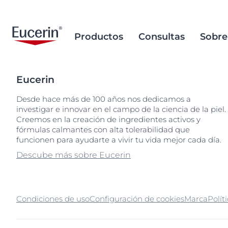
Productos
Consultas
Sobre
Eucerin
Cuidado Corporal
Envejecimiento de la piel
Research Background
Eliminación de
Envejecimiento
Base de datos
Envasado sust
Desde hace más de 100 años nos dedicamos a
microplásticos
ingredientes
investigar e innovar en el campo de la ciencia de la piel.
Cuidado Facial
Hiperpigmentación
Nuestro Propósito
Hiperpigment
Cambio climá
Búsquedas populares
Creemos en la creación de ingredientes activos y
Ocean Formula
La base científ
Protección Solar
Labios agrietados
Historia
fórmulas calmantes con alta tolerabilidad que
Labios agriet
Sustenabilidad
aquaphor
Ingredientes de calidad
funcionen para ayudarte a vivir tu vida mejor cada día.
responsabilid
Cuidado para Bebes y Niños
Piel propensa a las
Piel propensa 
eczema
Descube más sobre Eucerin
imperfecciones
Métodos de prueba
imperfeccion
Abastecimient
eucerin
alternativos
Piel Seca
Piel seca
keratosis pilaris
Abastecimiento de aceite de
Piel sensible
palma sustentable
uera
Condiciones de uso
Configuración de cookies
Marca
Polít
Protección so
ultrasensitive