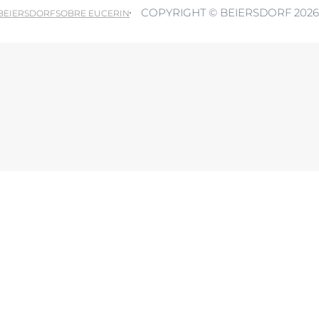
Hiperpigmentación
COPYRIGHT © BEIERSDORF 2026
pH5
 BEIERSDORF
SOBRE EUCERIN
bre Anti-Pigment
Protección Solar
UreaRepair
Más información
ferir a terceros países fuera del Espacio Económico Europeo sin un nivel ade
Política de pr
 en cualquier momento con efecto futuro. Más información: