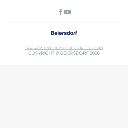
TRABAJOS EN BEIERSDORF
SOBRE EUCERIN
COPYRIGHT © BEIERSDORF 2026
Al utilizar esta función, acepta que los datos también se pueden
transferir a terceros países fuera del Espacio Económico Europeo sin
un nivel adecuado de protección de datos (especialmente EE. UU.).
Es posible que las autoridades accedan a los datos. Puede retirar su
consentimiento en cualquier momento con efecto futuro. Más
Política de privacidad.
información: