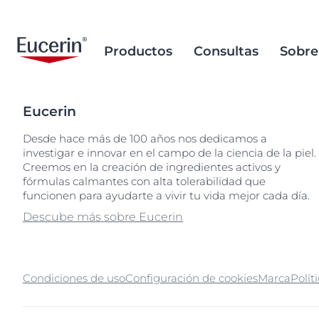
Productos
Consultas
Sobre
Eucerin
Cuidado Corporal
Envejecimiento de la piel
Research Background
Eliminación de
Envejecimiento
Base de datos
Envasado sust
Desde hace más de 100 años nos dedicamos a
microplásticos
ingredientes
investigar e innovar en el campo de la ciencia de la piel.
Cuidado Facial
Hiperpigmentación
Nuestro Propósito
Hiperpigment
Cambio climá
Búsquedas populares
Creemos en la creación de ingredientes activos y
Ocean Formula
La base científ
Protección Solar
Labios agrietados
Historia
fórmulas calmantes con alta tolerabilidad que
Labios agriet
Sustenabilidad
aquaphor
Ingredientes de calidad
funcionen para ayudarte a vivir tu vida mejor cada día.
responsabilid
Cuidado para Bebes y Niños
Piel propensa a las
Piel propensa 
eczema
Descube más sobre Eucerin
imperfecciones
Métodos de prueba
imperfeccion
Abastecimient
eucerin
alternativos
Piel Seca
Piel seca
keratosis pilaris
Abastecimiento de aceite de
Piel sensible
palma sustentable
uera
Condiciones de uso
Configuración de cookies
Marca
Polít
Protección so
ultrasensitive