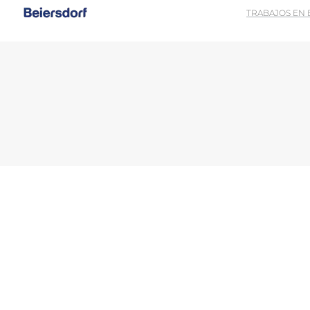
TRABAJOS EN
Descu
Al utilizar esta función, acepta que los datos también se pueden trans
las autoridades accedan a los datos. Puede retirar su consentimiento