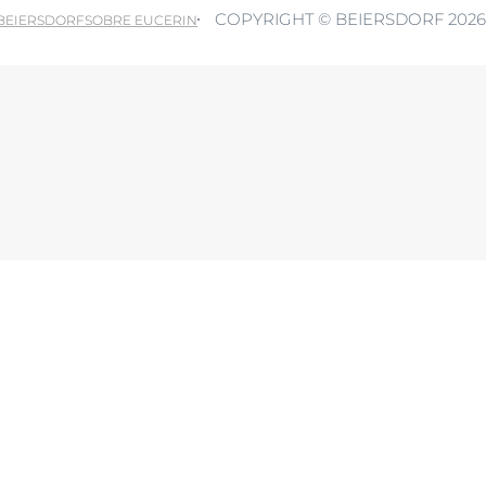
Hiperpigmentación
COPYRIGHT © BEIERSDORF 2026
pH5
 BEIERSDORF
SOBRE EUCERIN
bre Anti-Pigment
Protección Solar
UreaRepair
Más información
ferir a terceros países fuera del Espacio Económico Europeo sin un nivel ade
Política de pr
 en cualquier momento con efecto futuro. Más información: