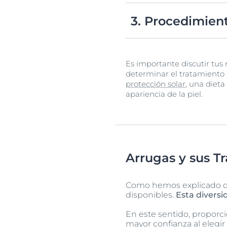
Las terapias láser pueden
arrugas.
3. Procedimien
Para arrugas más profunda
párpados.
Es importante discutir tus
determinar el tratamiento
protección solar
, una dieta
apariencia de la piel.
Arrugas y sus T
Como hemos explicado det
disponibles.
Esta divers
En este sentido, proporc
mayor confianza al elegi