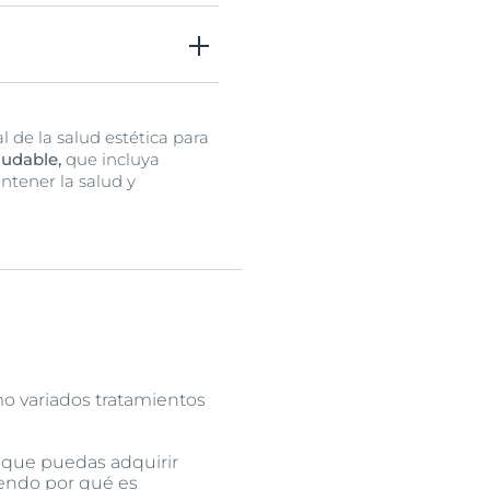
a piel, reduciendo las
l o la cirugía de
 de la salud estética para
ludable,
que incluya
ntener la salud y
o variados tratamientos
 que puedas adquirir
iendo por qué es