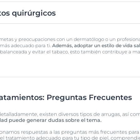
 estimular la producción de colágeno y mejorar la textura de l
tos quirúrgicos
s, se pueden considerar procedimientos como el lifting facia
 metas y preocupaciones con un dermatólogo o un profesional
 más adecuado para ti.
Además, adoptar un estilo de vida sa
 balanceada y evitar el tabaco, esto también contribuye a ma
ratamientos: Preguntas Frecuentes
alladamente, existen diversos tipos de arrugas, así com
idad puede generar dudas sobre el tema.
ionamos respuestas a las preguntas más frecuentes para
r el tratamiento adecuado para tu tipo de piel, comprend