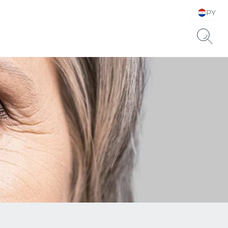
PY
Elija su idioma y país