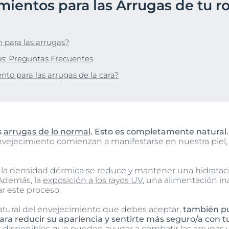
mientos para las Arrugas de tu ro
Hiperpigmentación
pH5
bre Anti-Pigment
Protección Solar
 para las arrugas?
UreaRepair
Más información
os: Preguntas Frecuentes
nto para las arrugas de la cara?
s
arrugas de lo normal
. Esto es completamente natural.
nvejecimiento comienzan a manifestarse en nuestra piel,
, la densidad dérmica se reduce y mantener una hidratac
 Además, la
exposición a los rayos UV
, una alimentación in
r este proceso.
tural del envejecimiento que debes aceptar,
también pu
ara reducir su apariencia y sentirte más seguro/a con tu
 disponibles que pueden ayudar a combatir las arrugas y 