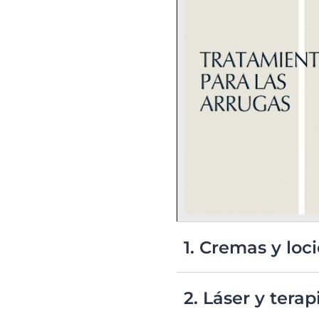
1. Cremas y loc
Muchas cremas y producto
que ayudan a mejorar la te
2. Láser y terap